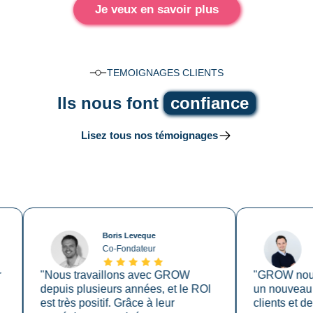
Je veux en savoir plus
TEMOIGNAGES CLIENTS
lls nous font
confiance
Lisez tous nos témoignages
Boris Leveque
Pierr
Co-Fondateur
Co-Fo
"Nous travaillons avec GROW
"GROW nous a pe
depuis plusieurs années, et le ROI
un nouveau canal
est très positif. Grâce à leur
clients et de le 