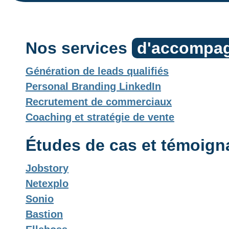
str
Nos services
d'accompa
en 
Plan
Génération de leads qualifiés
Personal Branding LinkedIn
Recrutement de commerciaux
Coaching et stratégie de vente
Études de cas et témoig
Jobstory
Netexplo
Sonio
Bastion