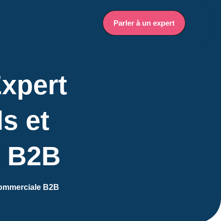
Parler à un expert
Parler à un expert
xpert
s et
e B2B
 commerciale B2B