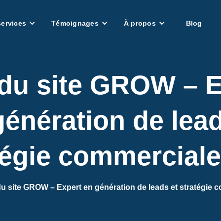
services
Témoignages
À propos
Blog
 du site GROW – E
génération de lead
tégie commercial
du site GROW – Expert en génération de leads et stratégie